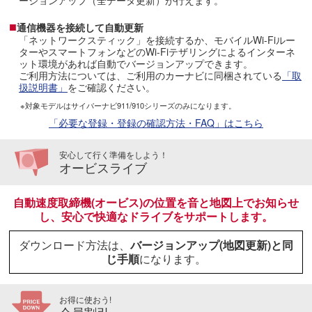
ージョンアップ（全データ更新）が行えます。
■
通信機器を接続して自動更新
「ネットワークスティック」を接続するか、モバイルWi-Fiルー
ターやスマートフォンなどのWi-Fiテザリングによるインターネ
ット環境があれば自動でバージョンアップできます。
ご利用方法については、ご利用のカーナビに同梱されている
「取
扱説明書」
をご確認ください。
※対象モデルはサイバーナビ911/910シリーズのみになります。
「必要な登録・登録の確認方法・FAQ」はこちら
安心して行く準備をしよう！
オービスライブ
自動速度取締機(オービス)の位置を音と地図上でお知らせ
し、安心で快適なドライブをサポートします。
ダウンロード方法は、
バージョンアップ(地図更新)と同
じ手順
になります。
お得に使おう!